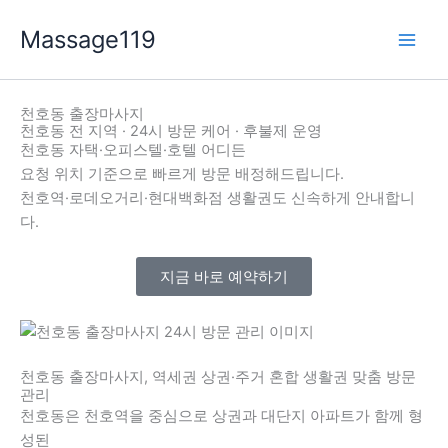
콘
Massage119
텐
츠
로
건
천호동 출장마사지
너
천호동 전 지역 · 24시 방문 케어 · 후불제 운영
천호동 자택·오피스텔·호텔 어디든
뛰
요청 위치 기준으로 빠르게 방문 배정해드립니다.
기
천호역·로데오거리·현대백화점 생활권도 신속하게 안내합니
다.
지금 바로 예약하기
천호동 출장마사지, 역세권 상권·주거 혼합 생활권 맞춤 방문
관리
천호동은 천호역을 중심으로 상권과 대단지 아파트가 함께 형
성된