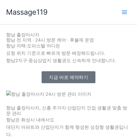
콘
Massage119
텐
츠
로
건
향남 출장마사지
너
향남 전 지역 · 24시 방문 케어 · 후불제 운영
향남 자택·오피스텔 어디든
뛰
요청 위치 기준으로 빠르게 방문 배정해드립니다.
기
향남2지구·중심상업지 생활권도 신속하게 안내합니다.
지금 바로 예약하기
향남 출장마사지, 신흥 주거지·산업단지 인접 생활권 맞춤 방
문 관리
향남은 화성시 내에서도
대단지 아파트와 산업단지가 함께 형성된 성장형 생활권입니
다.